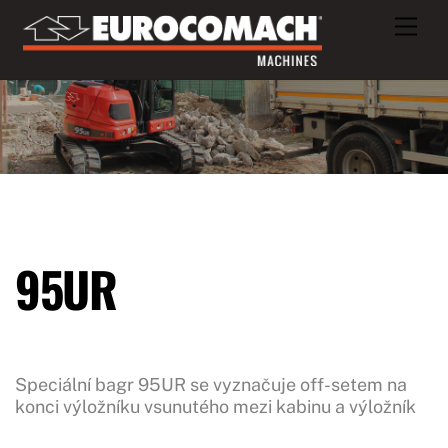
Skip
Men
to
content
95UR
Speciální bagr 95UR se vyznačuje off-setem na
konci výložníku vsunutého mezi kabinu a výložník