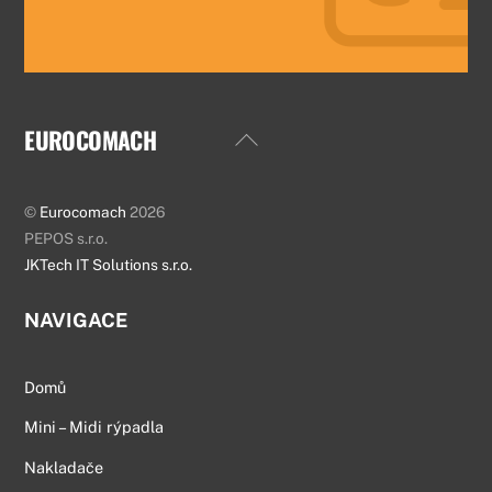
EUROCOMACH
Back
To
Top
©
Eurocomach
2026
PEPOS s.r.o.
JKTech IT Solutions s.r.o.
NAVIGACE
Domů
Mini – Midi rýpadla
Nakladače