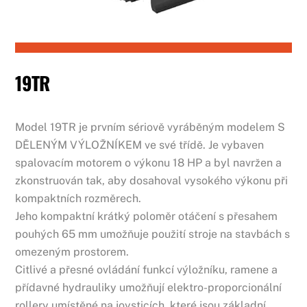
19TR
Model 19TR je prvním sériově vyráběným modelem S
DĚLENÝM VÝLOŽNÍKEM ve své třídě. Je vybaven
spalovacím motorem o výkonu 18 HP a byl navržen a
zkonstruován tak, aby dosahoval vysokého výkonu při
kompaktních rozměrech.
Jeho kompaktní krátký poloměr otáčení s přesahem
pouhých 65 mm umožňuje použití stroje na stavbách s
omezeným prostorem.
Citlivé a přesné ovládání funkcí výložníku, ramene a
přídavné hydrauliky umožňují elektro-proporcionální
rollery umístěné na joysticích, které jsou základní