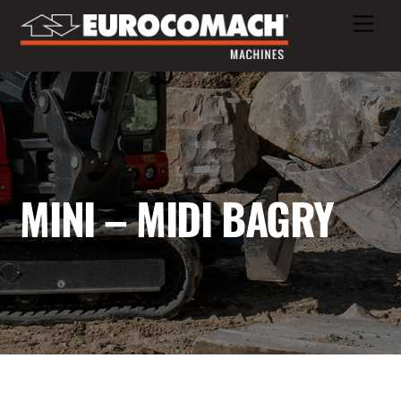
Skip
Men
to
content
MINI – MIDI BAGRY