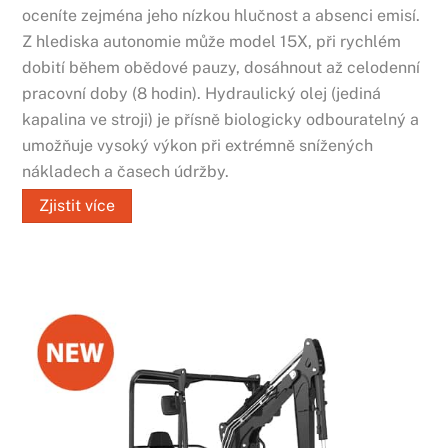
oceníte zejména jeho nízkou hlučnost a absenci emisí.
Z hlediska autonomie může model 15X, při rychlém
dobití během obědové pauzy, dosáhnout až celodenní
pracovní doby (8 hodin). Hydraulický olej (jediná
kapalina ve stroji) je přísně biologicky odbouratelný a
umožňuje vysoký výkon při extrémně snížených
nákladech a časech údržby.
Zjistit více