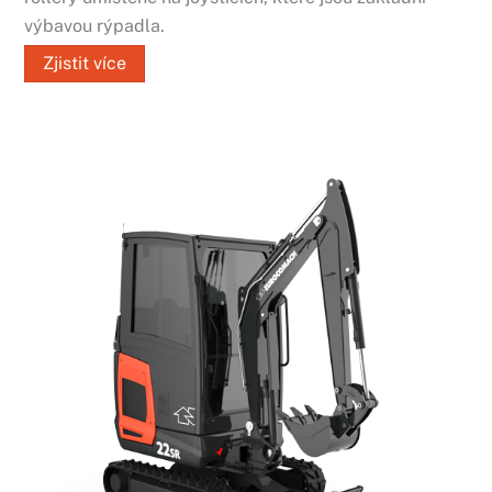
výbavou rýpadla.
Zjistit více