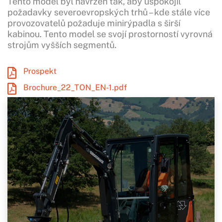
Tento model byl navržen tak, aby uspokojil
požadavky severoevropských trhů – kde stále více
provozovatelů požaduje minirýpadla s širší
kabinou. Tento model se svojí prostorností vyrovná
strojům vyšších segmentů.
Prospekt
Brochure_22_TON_EN-1.pdf