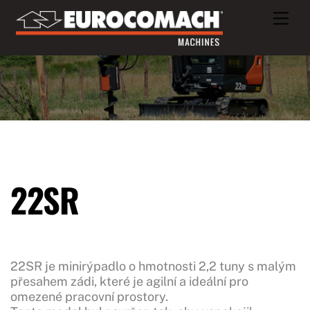
Skip
Men
to
content
22SR
22SR je minirýpadlo o hmotnosti 2,2 tuny s malým
přesahem zádi, které je agilní a ideální pro
omezené pracovní prostory.