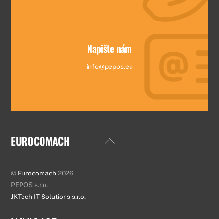
Napište nám
info@pepos.eu
EUROCOMACH
Back
To
Top
©
Eurocomach
2026
PEPOS s.r.o.
JKTech IT Solutions s.r.o.